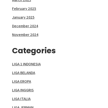
February 2025
January 2025
December 2024
November 2024
Categories
LIGA 1 INDONESIA
LIGA BELANDA
LIGA EROPA
LIGA INGGRIS
LIGA ITALIA
LIGA JERMAN