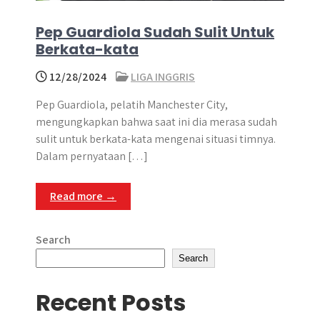
Pep Guardiola Sudah Sulit Untuk
Berkata-kata
12/28/2024
LIGA INGGRIS
Pep Guardiola, pelatih Manchester City,
mengungkapkan bahwa saat ini dia merasa sudah
sulit untuk berkata-kata mengenai situasi timnya.
Dalam pernyataan […]
Read more →
Search
Search
Recent Posts