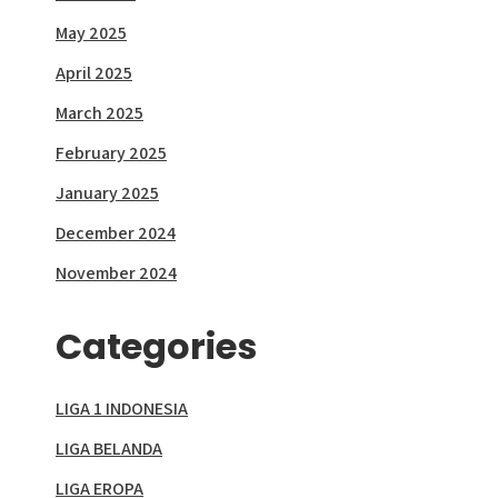
May 2025
April 2025
March 2025
February 2025
January 2025
December 2024
November 2024
Categories
LIGA 1 INDONESIA
LIGA BELANDA
LIGA EROPA