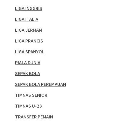
LIGA INGGRIS
LIGA ITALIA
LIGA JERMAN
LIGA PRANCIS
LIGA SPANYOL
PIALA DUNIA
SEPAK BOLA
SEPAK BOLA PEREMPUAN
TIMNAS SENIOR
TIMNAS U-23
TRANSFER PEMAIN