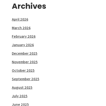
Archives
April 2026
March 2026
February 2026
January 2026
December 2025
November 2025
October 2025
September 2025
August 2025
July 2025
June 2025