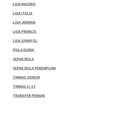
LIGA INGGRIS
LIGA ITALIA
LIGA JERMAN
LIGA PRANCIS
LIGA SPANYOL
PIALA DUNIA
SEPAK BOLA
SEPAK BOLA PEREMPUAN
TIMNAS SENIOR
TIMNAS U-23
TRANSFER PEMAIN