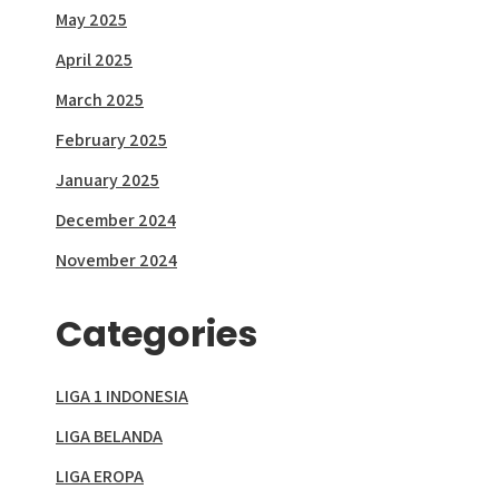
May 2025
April 2025
March 2025
February 2025
January 2025
December 2024
November 2024
Categories
LIGA 1 INDONESIA
LIGA BELANDA
LIGA EROPA