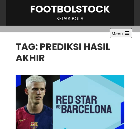
Skip
FOOTBOLSTOCK
to
content
SEPAK BOLA
Menu
Open
TAG:
PREDIKSI HASIL
the
main
menu
AKHIR