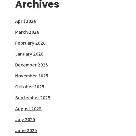
Archives
April 2026
March 2026
February 2026
January 2026
December 2025
November 2025
October 2025
September 2025
August 2025
July 2025
June 2025