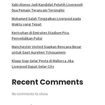
Xabi Alonso Jadi Kandidat Pelatih Liverpool!
Dua Pemain Terancam Tersingkir
Mohamed Salah Tinggalkan Liverpool pada
Waktu yang Tepat
Kericuhan di Emirates Stadium Picu
Penyelidikan Polisi
Manchester United Siapkan Rencana Besar
untuk Gaet Aurelien Tchouameni
Klopp Siap Gelar Pesta di Mallorca Jika
Liverpool Dapat Gelar City
Recent Comments
No comments to show.