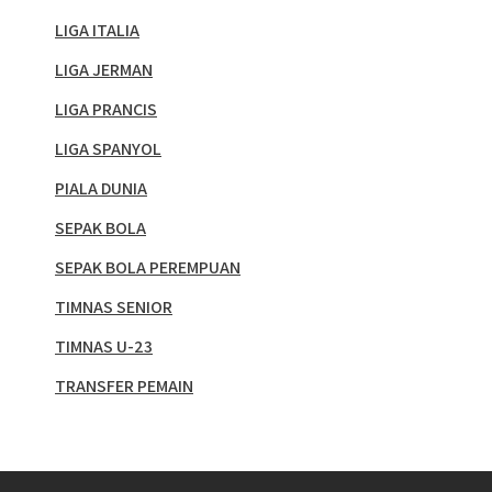
LIGA ITALIA
LIGA JERMAN
LIGA PRANCIS
LIGA SPANYOL
PIALA DUNIA
SEPAK BOLA
SEPAK BOLA PEREMPUAN
TIMNAS SENIOR
TIMNAS U-23
TRANSFER PEMAIN