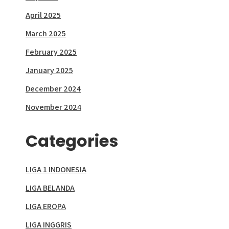
April 2025
March 2025
February 2025
January 2025
December 2024
November 2024
Categories
LIGA 1 INDONESIA
LIGA BELANDA
LIGA EROPA
LIGA INGGRIS