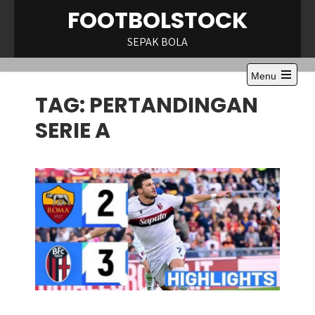
Skip
FOOTBOLSTOCK
to
content
SEPAK BOLA
Menu
Open
TAG:
PERTANDINGAN
the
main
menu
SERIE A