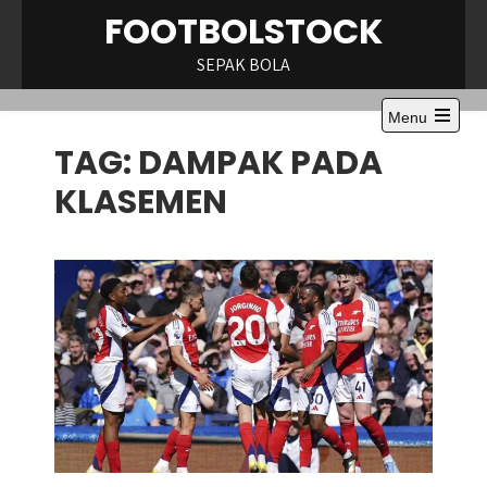
Skip
FOOTBOLSTOCK
to
content
SEPAK BOLA
Menu
Open
TAG:
DAMPAK PADA
the
main
menu
KLASEMEN