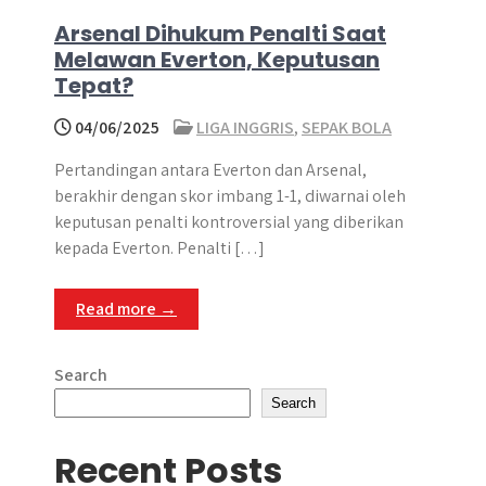
Arsenal Dihukum Penalti Saat
Melawan Everton, Keputusan
Tepat?
04/06/2025
LIGA INGGRIS
,
SEPAK BOLA
Pertandingan antara Everton dan Arsenal,
berakhir dengan skor imbang 1-1, diwarnai oleh
keputusan penalti kontroversial yang diberikan
kepada Everton. Penalti […]
Read more →
Search
Search
Recent Posts