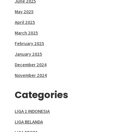
June 2025
May 2025
April 2025
March 2025
February 2025
January 2025
December 2024
November 2024
Categories
LIGA 1 INDONESIA
LIGA BELANDA