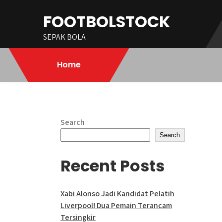
Skip
FOOTBOLSTOCK
to
content
SEPAK BOLA
Home
Search
Search
Recent Posts
Xabi Alonso Jadi Kandidat Pelatih
Liverpool! Dua Pemain Terancam
Tersingkir