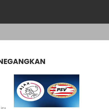
ENEGANGKAN
Liga