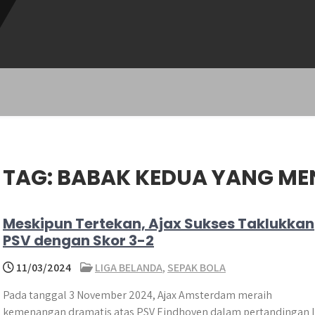
TAG:
BABAK KEDUA YANG M
Meskipun Tertekan, Ajax Sukses Taklukkan
PSV dengan Skor 3-2
11/03/2024
LIGA BELANDA
,
SEPAK BOLA
Pada tanggal 3 November 2024, Ajax Amsterdam meraih
kemenangan dramatis atas PSV Eindhoven dalam pertandingan 