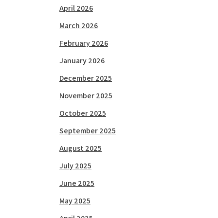
April 2026
March 2026
February 2026
January 2026
December 2025
November 2025
October 2025
September 2025
August 2025
July 2025
June 2025
May 2025